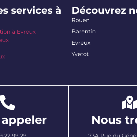
s services à
Découvrez no
Rouen
Barentin
tion à Evreux
eux
Evreux
Yvetot
ux
 appeler
Nous tr
9 22 99 29
73A Rue du Génér