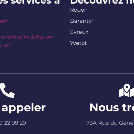
s services à
Découvrez no
Rouen
Barentin
uen
Evreux
 entreprise à Rouen
Yvetot
Rouen
 appeler
Nous tr
9 22 99 29
73A Rue du Génér